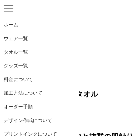
toggle
ウエア
navigation
タオル
グッズ
ホーム
ご利用ガイド
お問い合わせ
ウェア一覧
プライバシー
ポリシー
タオル一覧
会社概要
グッズ一覧
料金について
ハイブリッドマフラータオル
加工方法について
オーダー手順
デザイン作成について
プリントインクについて