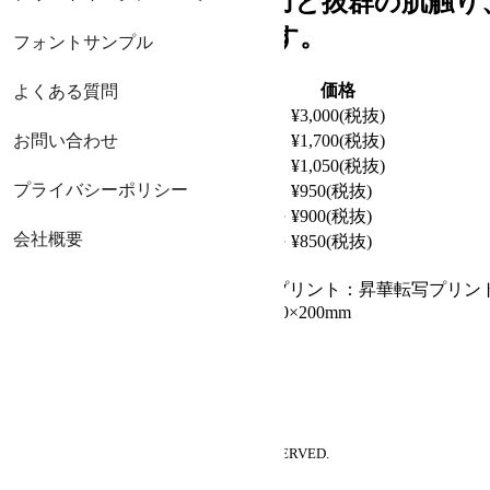
圧倒的なデザイン表現力と抜群の肌触り
するマフラーサイズです。
フォントサンプル
価格表
アイテム
数量
価格
よくある質問
ハイブリッドマフラータオル
1
¥3,000(税抜)
ハイブリッドマフラータオル
お問い合わせ
2～
¥1,700(税抜)
ハイブリッドマフラータオル
30～
¥1,050(税抜)
プライバシーポリシー
ハイブリッドマフラータオル
100～
¥950(税抜)
ハイブリッドマフラータオル
1,000～
¥900(税抜)
会社概要
ハイブリッドマフラータオル
3,000～
¥850(税抜)
アイテム詳細
■材質：ポリエステル／ナイロン ■プリント：昇華転写プリン
■カラー：フルカラー ■サイズ：1100×200mm
COPY RIGHT(C)
2026 PRE-T.ALL RIGHT RESERVED.