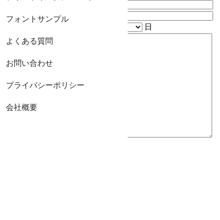
御見積希望商品
予定数量
フォントサンプル
お届け希望日
年
月
日
よくある質問
お問い合わせ
特記事項
プライバシーポリシー
(ご意見・ご要
望など)
会社概要
ご注文の流れ