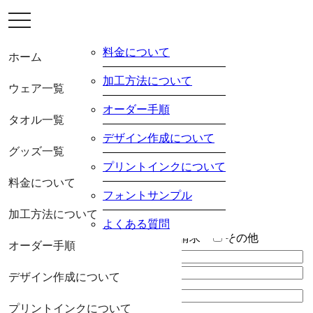
toggle
ウエア
navigation
タオル
グッズ
料金について
ホーム
ご利用ガイド
お問い合わせ
加工方法について
ウェア一覧
プライバシー
ポリシー
オーダー手順
タオル一覧
会社概要
デザイン作成について
グッズ一覧
プリントインクについて
料金について
フォントサンプル
お問い合わせ
加工方法について
よくある質問
ご依頼内容
※
見積り
資料請求
その他
オーダー手順
お名前
※
電話番号
※
デザイン作成について
メールアドレス
※
プリントインクについて