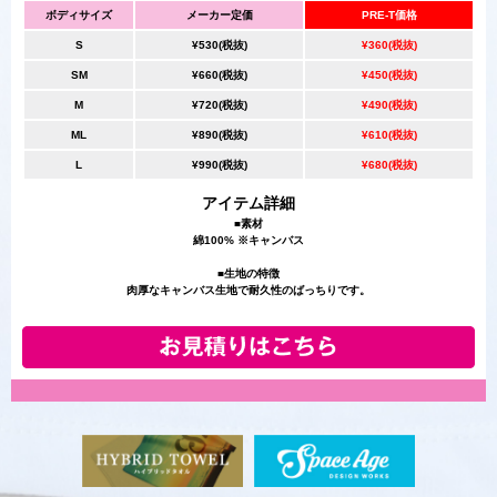
ボディサイズ
メーカー定価
PRE-T価格
S
¥530(税抜)
¥360(税抜)
SM
¥660(税抜)
¥450(税抜)
M
¥720(税抜)
¥490(税抜)
ML
¥890(税抜)
¥610(税抜)
L
¥990(税抜)
¥680(税抜)
アイテム詳細
■素材
綿100% ※キャンバス
■生地の特徴
肉厚なキャンバス生地で耐久性のばっちりです。