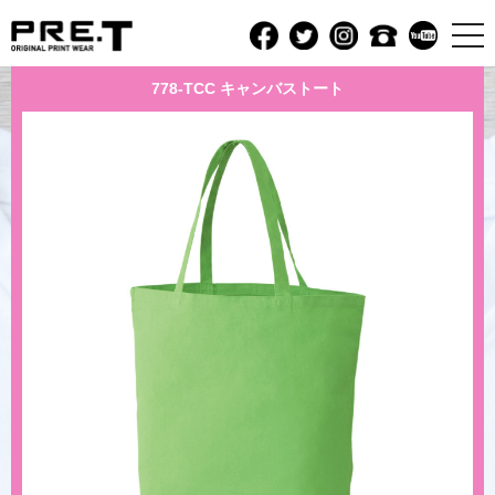
t
o
g
778-TCC キャンバストート
g
l
e
n
a
v
i
g
a
t
i
o
n